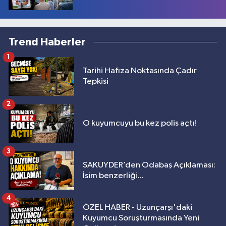
Trend Haberler
1
Tarihi Hafıza Noktasında Çadır
Tepkisi
2
O kuyumcuyu bu kez polis açtı!
3
SAKUYDER’den Odabaş Açıklaması:
İsim benzerliği...
4
ÖZEL HABER - Uzunçarşı'daki
Kuyumcu Soruşturmasında Yeni