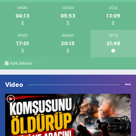
İMSAK
GÜNEŞ
ÖĞLE
04:13
05:53
13:09
İKINDI
AKŞAM
YATSI
17:01
20:15
21:49
Aylık Vakitler
Video