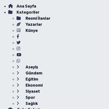
Ana Sayfa
Kategoriler
Resmi İlanlar
Yazarlar
Künye
Asayiş
Gündem
Eğitim
Ekonomi
Siyaset
Spor
Sağlık