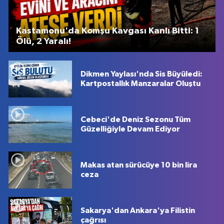
Kastamonu'da Komşu Kavgası Kanlı Bitti: 1
Ölü, 2 Yaralı!
Dikmen Yaylası'nda Sis Büyüledi:
Kartpostallık Manzaralar Oluştu
Cebeci'de Deniz Sezonu Tüm
Güzelliğiyle Devam Ediyor
Makas atan sürücüye 10 bin lira
ceza
Sakarya'dan Ankara'ya Filistin
çağrısı