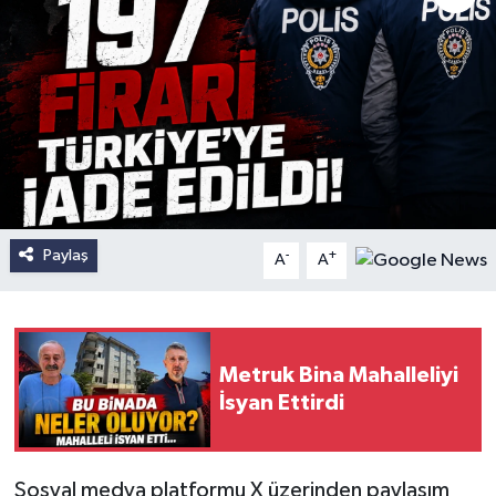
Paylaş
-
+
A
A
Metruk Bina Mahalleliyi
İsyan Ettirdi
Sosyal medya platformu X üzerinden paylaşım