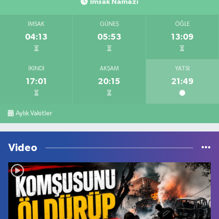
İmsak Namazı
İMSAK
GÜNEŞ
ÖĞLE
04:13
05:53
13:09
İKINDI
AKŞAM
YATSI
17:01
20:15
21:49
Aylık Vakitler
Video