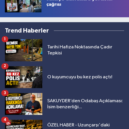
çağrısı
Trend Haberler
1
Tarihi Hafıza Noktasında Çadır
Tepkisi
2
O kuyumcuyu bu kez polis açtı!
3
SAKUYDER’den Odabaş Açıklaması:
İsim benzerliği...
4
ÖZEL HABER - Uzunçarşı'daki