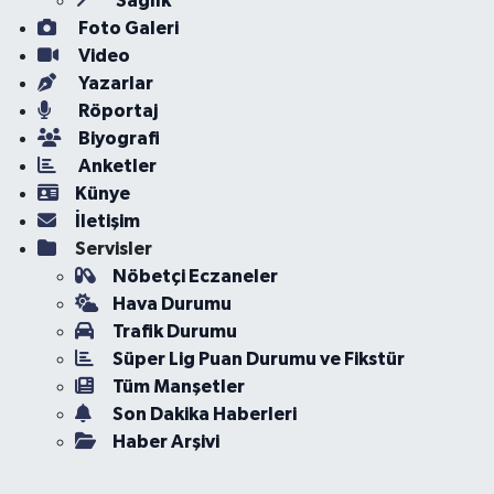
Sağlık
Foto Galeri
Video
Yazarlar
Röportaj
Biyografi
Anketler
Künye
İletişim
Servisler
Nöbetçi Eczaneler
Hava Durumu
Trafik Durumu
Süper Lig Puan Durumu ve Fikstür
Tüm Manşetler
Son Dakika Haberleri
Haber Arşivi