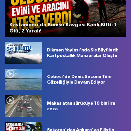
Kastamonu'da Komşu Kavgası Kanlı Bitti: 1
Ölü, 2 Yaralı!
Dikmen Yaylası'nda Sis Büyüledi:
Kartpostallık Manzaralar Oluştu
Cebeci'de Deniz Sezonu Tüm
Güzelliğiyle Devam Ediyor
Makas atan sürücüye 10 bin lira
ceza
Sakarya'dan Ankara'ya Filistin