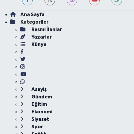
Ana Sayfa
Kategoriler
Resmi İlanlar
Yazarlar
Künye
Asayiş
Gündem
Eğitim
Ekonomi
Siyaset
Spor