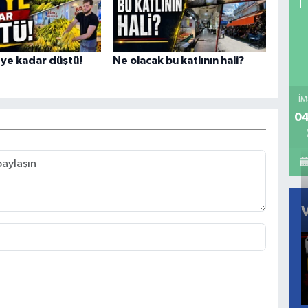
'ye kadar düştü!
Ne olacak bu katlının hali?
İM
04