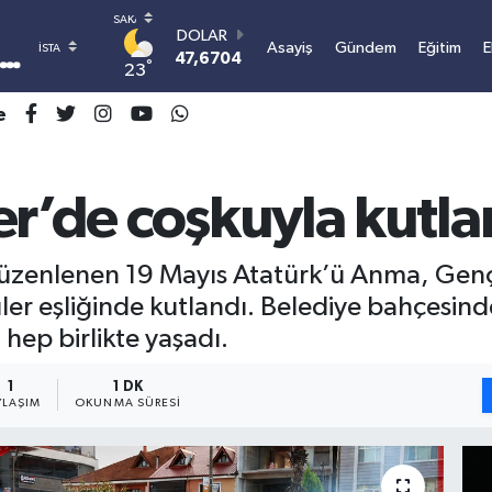
DOLAR
Asayiş
Gündem
Eğitim
E
47,6704
0
°
23
EURO
55,0406
-0.08
e
STERLİN
64,2143
0
GRAM ALTIN
6500.87
0.12
er’de coşkuyla kutla
BİST100
13.799
70
BITCOIN
düzenlenen 19 Mayıs Atatürk’ü Anma, Gençli
3.081.603,11
0.16
üler eşliğinde kutlandı. Belediye bahçesin
ep birlikte yaşadı.
1
1 DK
YLAŞIM
OKUNMA SÜRESI