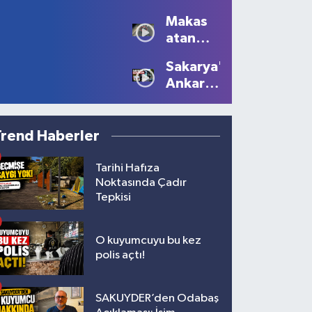
Sezonu
Manzaralar
Makas
Tüm
Oluştu
atan
Güzelliğiyle
sürücüye
Devam
Sakarya'dan
10 bin
Ediyor
Ankara'ya
lira ceza
Filistin
çağrısı
Trend Haberler
Tarihi Hafıza
Noktasında Çadır
Tepkisi
O kuyumcuyu bu kez
polis açtı!
SAKUYDER’den Odabaş