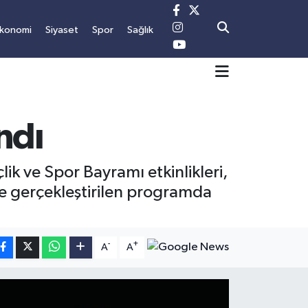
konomi
Siyaset
Spor
Sağlık
ndı
k ve Spor Bayramı etkinlikleri,
de gerçekleştirilen programda
-
+
A
A